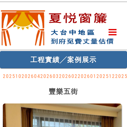
工程實績╱案例展示
202510
202604
202603
202602
202601
202512
202
豐樂五街