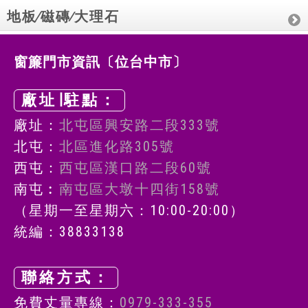
地板∕磁磚∕大理石
窗簾門市資訊〔位台中市〕
廠址∣駐點：
廠址：
北屯區興安路二段333號
北屯：
北區進化路305號
西屯：
西屯區漢口路二段60號
南屯︰
南屯區大墩十四街158號
（星期一至星期六：10:00-20:00）
統編：38833138
聯絡方式：
免費丈量專線：
0979-333-355