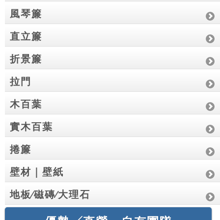
風琴簾
直立簾
折景簾
拉門
木百葉
實木百葉
捲簾
壁材｜壁紙
地板∕磁磚∕大理石