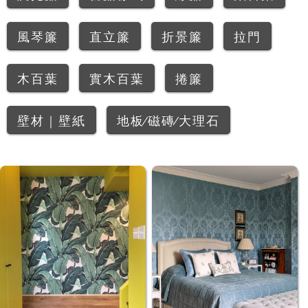
風琴簾
直立簾
折景簾
拉門
木百葉
實木百葉
捲簾
壁材｜壁紙
地板∕磁磚∕大理石