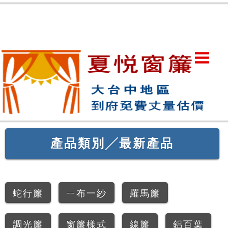
產品類別╱最新產品
蛇行簾
ㄧ布一紗
羅馬簾
調光簾
窗簾樣式
線簾
鋁百葉