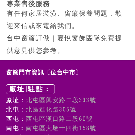
專業售後服務
有任何家居裝潢、窗簾保養問題，歡
迎來信或來電給我們。
台中窗簾訂做｜夏悅窗飾團隊免費提
供意見供您參考。
窗簾門市資訊〔位台中市〕
廠址∣駐點：
廠址：
北屯區興安路二段333號
北屯：
北區進化路305號
西屯：
西屯區漢口路二段60號
南屯︰
南屯區大墩十四街158號