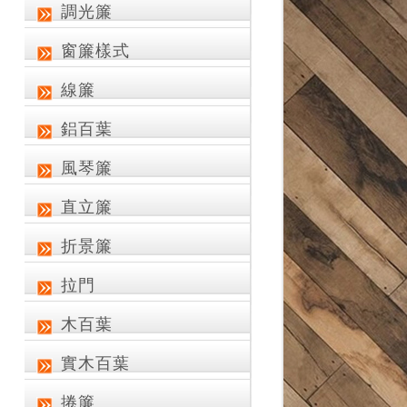
調光簾
窗簾樣式
線簾
鋁百葉
風琴簾
直立簾
折景簾
拉門
木百葉
實木百葉
捲簾