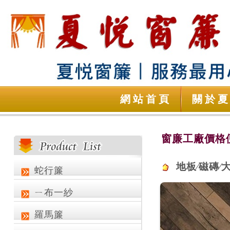
網站首頁
關於
窗廉工廠價格便
地板∕磁磚∕
蛇行簾
ㄧ布一紗
羅馬簾