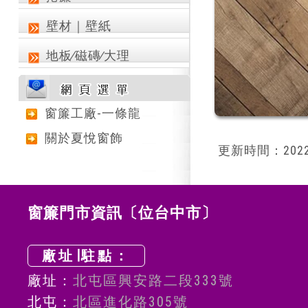
壁材｜壁紙
地板∕磁磚∕大理
窗簾工廠-一條龍
關於夏悅窗飾
更新時間：2022
窗簾門市資訊〔位台中市〕
廠址∣駐點：
廠址：
北屯區興安路二段333號
北屯：
北區進化路305號