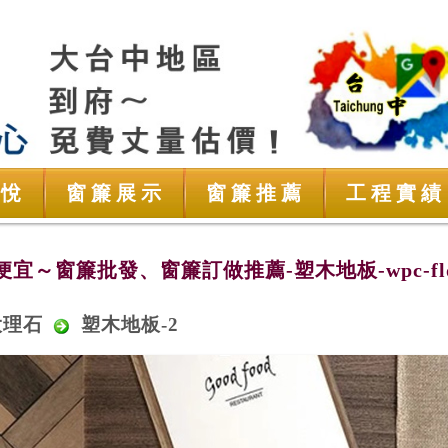
夏悅
窗簾展示
窗簾推薦
工程實績
宜～窗簾批發、窗簾訂做推薦-塑木地板-wpc-flo
大理石
塑木地板-2